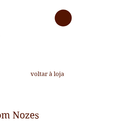
T
voltar à loja
om Nozes