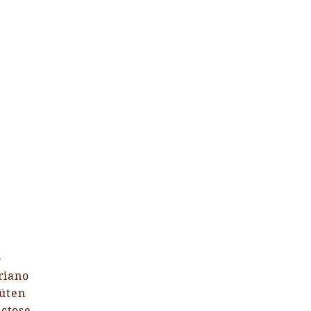
 levar à geladeira -
es, basta umidificar levemente e
ido a 180ºC por 8-10 minutos, ou
eira ou forninho
o
iano
ten
tose