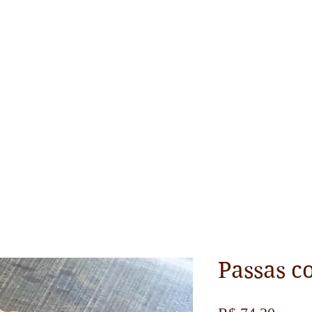
HOME
LOJA
ENTREGAS
RETIRADA
CONTATO
ABOU
Passas c