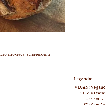
- Se possível, nunca
Para revigorar os Pã
levar ao forno aquec
diretamente na torrad
ção arroxeada, surpreendente!
Legenda:
VEGAN: Vegan
VEG: Vegetar
SG: Sem Glú
SL: Sem Lac