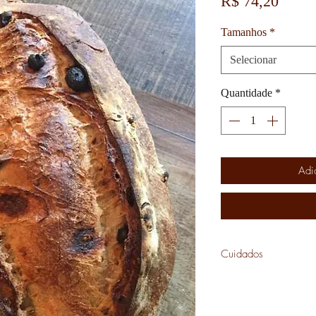
Preço
R$ 74,20
Tamanhos
*
Selecionar
Quantidade
*
Adi
Cuidados
Para conservação a cu
saco de papel. Para p
e congelar em saco pl